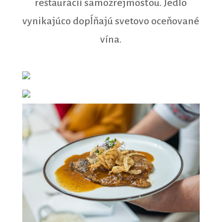
reštaurácii samozrejmosťou. Jedlo
vynikajúco dopĺňajú svetovo oceňované
vína.
JESENNÉ MENU