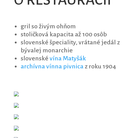
O REŠTAURÁCII
gril so živým ohňom
stoličková kapacita až 100 osôb
slovenské špeciality, vrátané jedál z
bývalej monarchie
slovenské
vína Matyšák
archívna vínna pivnica
z roku 1904
NAVIGOVAŤ