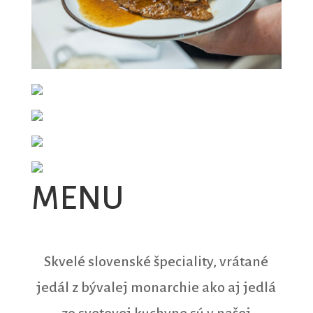
MENU
Skvelé slovenské špeciality, vrátané
jedál z bývalej monarchie ako aj jedlá
zo svetovej kuchyne sú v našej