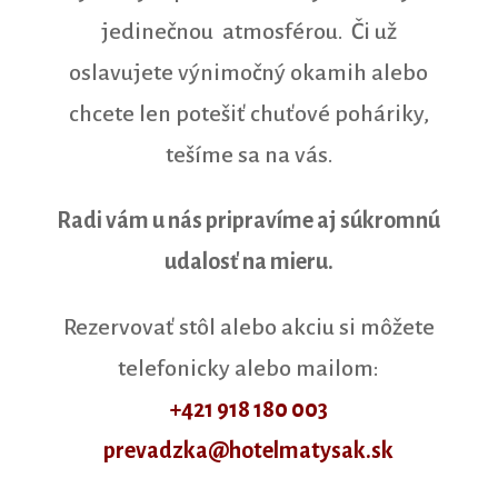
jedinečnou atmosférou. Či už
oslavujete výnimočný okamih alebo
chcete len potešiť chuťové poháriky,
tešíme sa na vás.
Radi vám u nás pripravíme aj súkromnú
udalosť na mieru.
Rezervovať stôl alebo akciu si môžete
telefonicky alebo mailom:
+421 918 180 003
prevadzka@hotelmatysak.sk