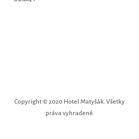
Ubytovací poriadok
Reklamačný poriadok
Ochrana osobných údajov GDPR
Copyright © 2020 Hotel Matyšák. Všetky
práva vyhradené.