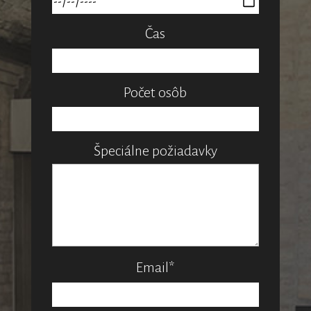
Čas
Please le
Počet osôb
Špeciálne požiadavky
Email*