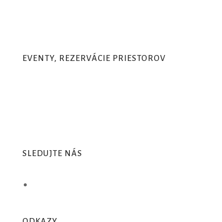
recepcia@hotelmatysak.sk
EVENTY, REZERVÁCIE PRIESTOROV
prevadzka@hotelmatysak.sk
SLEDUJTE NÁS
Sledova
ODKAZY